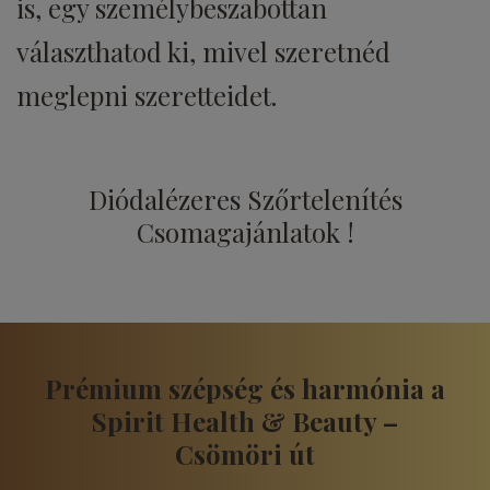
is, egy személybeszabottan
választhatod ki, mivel szeretnéd
meglepni szeretteidet.
Diódalézeres Szőrtelenítés
Csomagajánlatok !
Prémium szépség és harmónia a
Spirit Health & Beauty –
Csömöri út