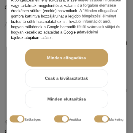
egy exkluzív, nyugodt környezetben.
vagy tartalmak megjelenítése, valamint a forgalom elemzése
érdekében sütiket (cookie) használunk. A "Minden elfogadása"
gombra kattintva hozzájárulhat a legjobb böngészési élményt
biztosító sütik használatához is. További információt arról,
A csomag tartalma:
hogyan működnek a Google harmadik féltől származó sütijei és
hogyan kezelik az adataidat a
Google adatvédelmi
tájékoztatójában
találsz.
60 perc Reformer Pilates óra extra
nyújtással
Minden elfogadása
1,5 óra wellness használata –
szauna és gőzkabin
Csak a kiválasztottak
Bekészített frissítő gyümölcs és tea
vagy limonádé
Minden elutasítása
4-6 fő részére, egyénileg egyeztettet
Szükséges
Analitika
Marketing
időpontban.