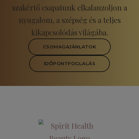
szakértő csapatunk elkalauzoljon a
nyugalom, a szépség és a teljes
kikapcsolódás világába.
CSOMAGAJÁNLATOK
IDŐPONTFOGLALÁS