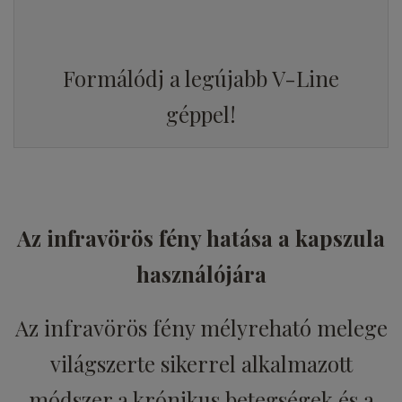
Formálódj a legújabb V-Line
géppel!
Az infravörös fény hatása a kapszula
használójára
Az infravörös fény mélyreható melege
világszerte sikerrel alkalmazott
módszer a krónikus betegségek és a