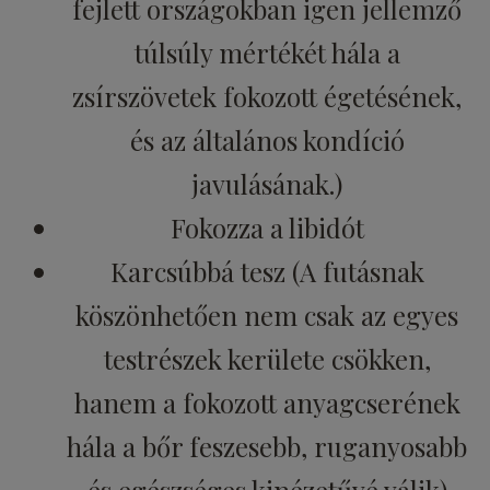
fejlett országokban igen jellemző
túlsúly mértékét hála a
zsírszövetek fokozott égetésének,
és az általános kondíció
javulásának.)
Fokozza a libidót
Karcsúbbá tesz (A futásnak
köszönhetően nem csak az egyes
testrészek kerülete csökken,
hanem a fokozott anyagcserének
hála a bőr feszesebb, ruganyosabb