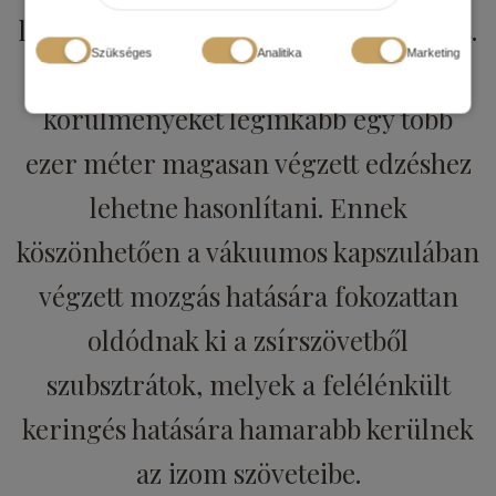
lerakódik: comb, fenék, derék és a has.
Szükséges
Analitika
Marketing
A kapszulában uralkodó
körülményeket leginkább egy több
ezer méter magasan végzett edzéshez
lehetne hasonlítani. Ennek
köszönhetően a vákuumos kapszulában
végzett mozgás hatására fokozattan
oldódnak ki a zsírszövetből
szubsztrátok, melyek a felélénkült
keringés hatására hamarabb kerülnek
az izom szöveteibe.