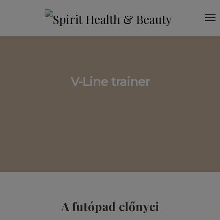
To
Na
V-Line trainer
A futópad előnyei