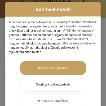
IDŐPONTFOGLALÁS
Süti beállítások
A böngészési élmény fokozása, a személyre szabott hirdetések
vagy tartalmak megjelenítése, valamint a forgalom elemzése
érdekében sütiket (cookie) használunk. A "Minden elfogadása"
gombra kattintva hozzájárulhat a legjobb böngészési élményt
biztosító sütik használatához is. További információt arról,
hogyan működnek a Google harmadik féltől származó sütijei és
hogyan kezelik az adataidat a
Google adatvédelmi
A vákuum hatása használójára
tájékoztatójában
találsz.
Amikor a vákuumos kapszulában
Minden elfogadása
mozgást végzünk, javul a keringésünk
a bőrben, és a bőr alatti szövetekben,
Csak a kiválasztottak
különös tekintettel azokra a helyekre,
Minden elutasítása
ahol a hölgyeknél a zsír rendszerint